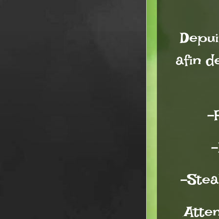
Depui
afin 
-
-
-Stea
Atten