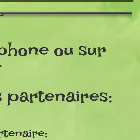
phone ou sur
.
s partenaires:
rtenaire: