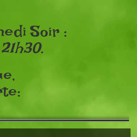
edi Soir :
 21h30
.
ue,
te: