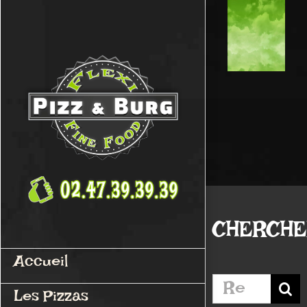
Passer
au
contenu
CHERCH
Accueil
Rechercher:
Les Pizzas