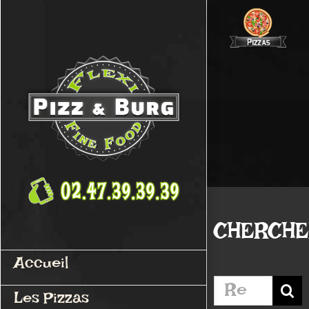
Passer
au
contenu
CHERCH
Accueil
Rechercher:
Les Pizzas