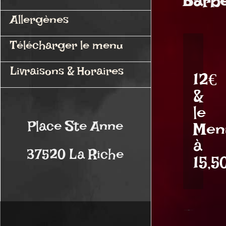
Barbe
Allergènes
Télécharger le menu
Livraisons & Horaires
12€
*ou
&
local
le
selon
Place Ste Anne
Men
disponibilité
à
37520 La Riche
15,5