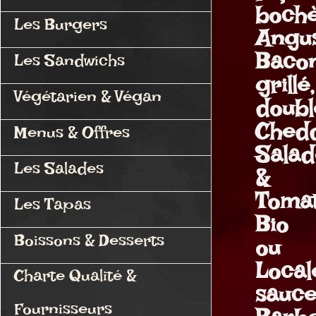
bochè
Les Burgers
Angus
Baco
Les Sandwichs
grillé,
Végétarien & Végan
doubl
Chedd
Menus & Offres
Sala
Les Salades
&
Toma
Les Tapas
Bio
Boissons & Desserts
ou
Local
Charte Qualité &
sauc
Fournisseurs