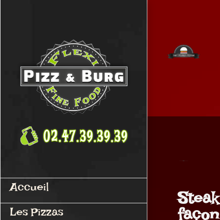
Passer
au
contenu
Accueil
Steak
Les Pizzas
façon