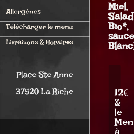
Miel,
Allergènes
Salad
Bio*,
Télécharger le menu
sauc
Livraisons & Horaires
Blanc
Place Ste Anne
37520 La Riche
12€
*ou
&
local
le
selon
Men
disponibilité