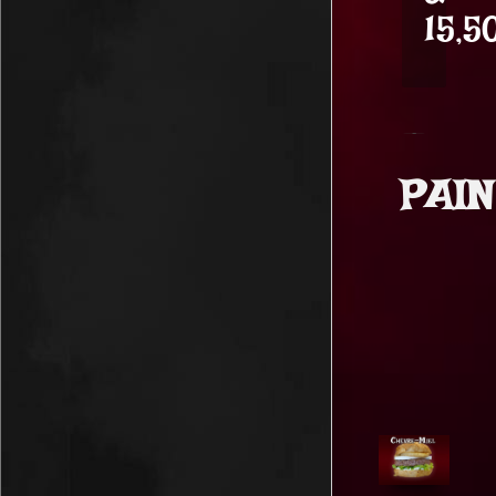
à
15,5
PAI