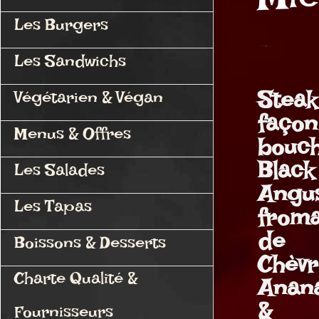
Mie
Les Burgers
Les Sandwichs
Steak
Végétarien & Végan
façon
Menus & Offres
bouc
Black
Les Salades
Angus
Les Tapas
from
de
Boissons & Desserts
Chèvr
Charte Qualité &
Anan
&
Fournisseurs