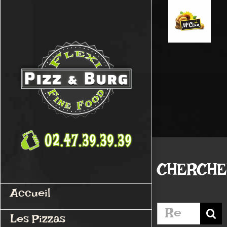
Passer
au
contenu
CHERCH
Accueil
Rechercher:
Les Pizzas