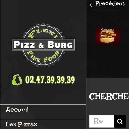
Passer
Précédent
au
contenu
CHERCH
Accueil
Rechercher:
Les Pizzas