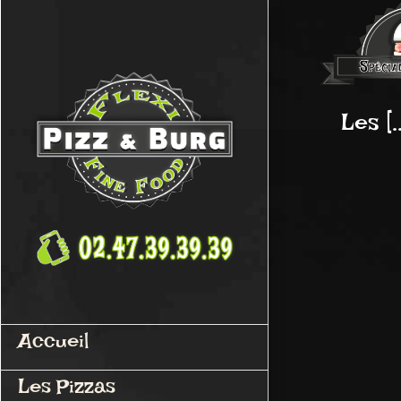
Passer
au
contenu
Les [..
Accueil
Les Pizzas