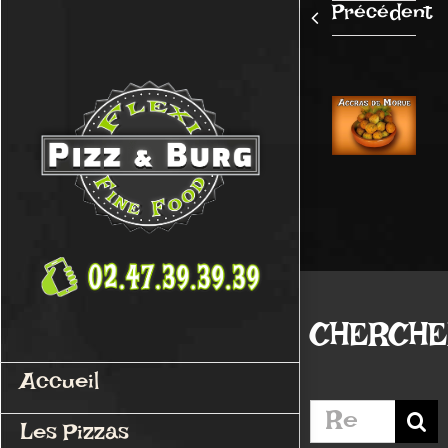
Passer
Précédent
au
contenu
CHERCH
Accueil
Rechercher:
Les Pizzas