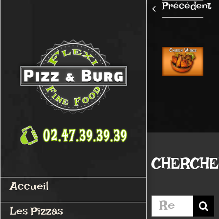
Passer
Précédent
au
contenu
CHERCH
Accueil
Rechercher:
Les Pizzas