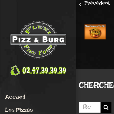
Passer
Précédent
au
contenu
CHERCH
Accueil
Rechercher:
Les Pizzas