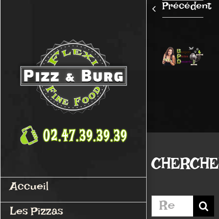
Passer
Précédent
au
contenu
CHERCH
Accueil
Rechercher:
Les Pizzas