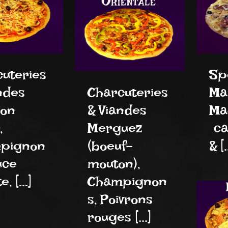
uteries
Spé
ndes
Charcuteries
Ma
on
& Viandes
Ma
,
Merguez
ca
pignon
(boeuf-
& [.
uce
mouton),
, [...]
Champignon
s, Poivrons
rouges [...]