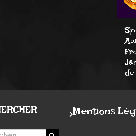
Spé
Au
Fr
Ja
de 
HERCHER
Mentions Lég
r: