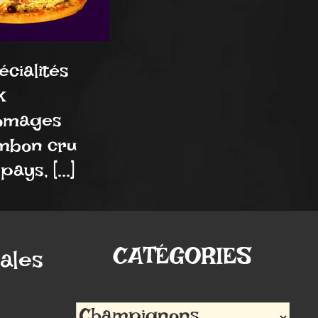
cialités
x
omages
mbon cru
pays, [...]
CATÉGORIES
ales
Catégories