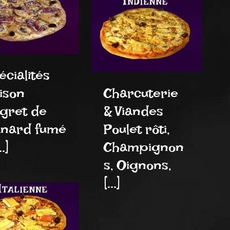
cialités
ison
Charcuterie
gret de
& Viandes
nard fumé
Poulet rôti,
..]
Champignon
s, Oignons,
[...]