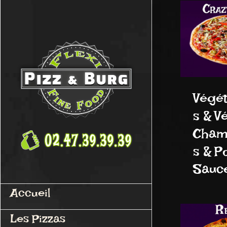
Passer
au
contenu
Végé
s & V
Cham
s & P
Sauce 
Accueil
Les Pizzas