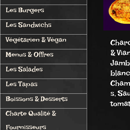
Les Burgers
Les Sandwichs
Végétarien & Végan
Charc
& Via
Menus & Offres
Jamb
Les Salades
blanc
Cham
Les Tapas
s, Sa
Boissons & Desserts
tomate
Charte Qualité &
Fournisseurs