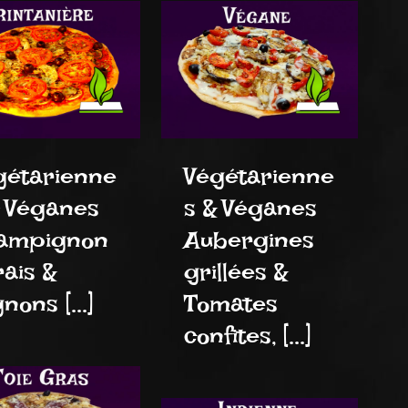
gétarienne
Végétarienne
& Véganes
s & Véganes
ampignon
Aubergines
rais &
grillées &
nons [...]
Tomates
confites, [...]