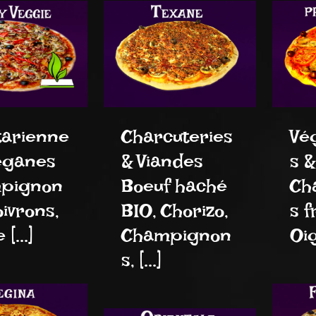
tarienne
Charcuteries
Vé
éganes
& Viandes
s 
pignon
Boeuf haché
Ch
oivrons,
BIO, Chorizo,
s f
[...]
Champignon
Oig
s, [...]