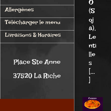
O
Allergènes
(S
oj
Télécharger le menu
a),
Livraisons & Horaires
Le
nti
lle
Place Ste Anne
s
[...
37520 La Riche
]