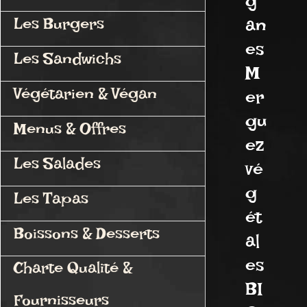
g
an
Les Burgers
es
Les Sandwichs
M
Végétarien & Végan
er
gu
Menus & Offres
ez
Les Salades
vé
g
Les Tapas
ét
Boissons & Desserts
al
es
Charte Qualité &
BI
Fournisseurs