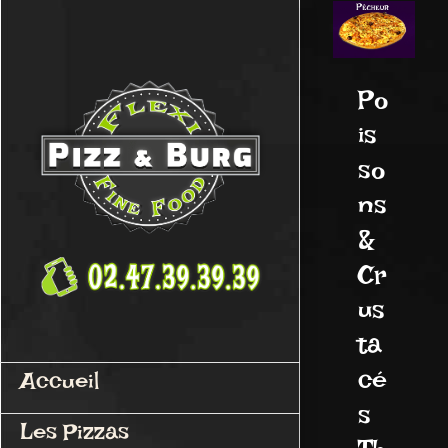
Passer
au
contenu
Po
is
so
ns
&
Cr
us
ta
cé
Accueil
s
Les Pizzas