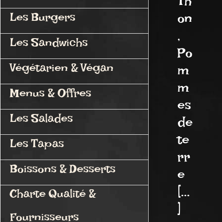
Th
on
Les Burgers
,
Les Sandwichs
Po
Végétarien & Végan
m
m
Menus & Offres
es
Les Salades
de
te
Les Tapas
rr
Boissons & Desserts
e
[...
Charte Qualité &
]
Fournisseurs