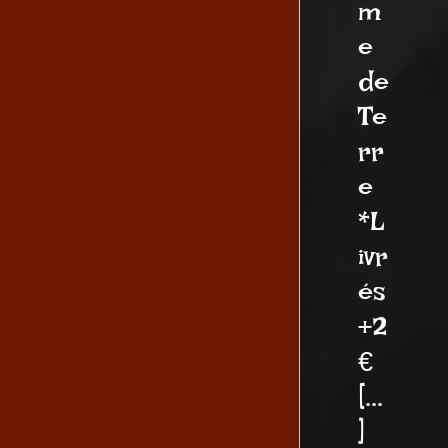
m
e
de
Te
rr
e
*L
ivr
és
+2
€
[...
]