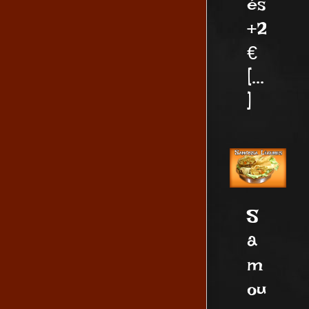
és
+2
€
[...
]
S
a
m
ou