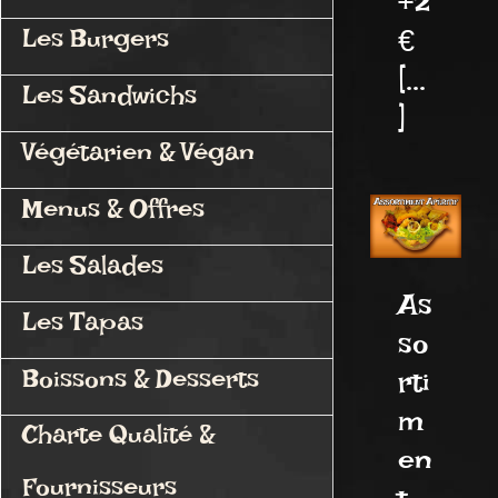
+2
€
Les Burgers
[...
Les Sandwichs
]
Végétarien & Végan
Menus & Offres
Les Salades
As
Les Tapas
so
Boissons & Desserts
rti
m
Charte Qualité &
en
Fournisseurs