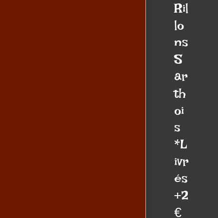
Ril
lo
ns
S
ar
th
oi
s
*L
ivr
és
+2
€