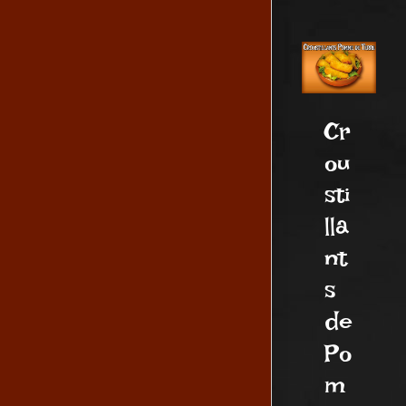
Cr
ou
sti
lla
nt
s
de
Po
m