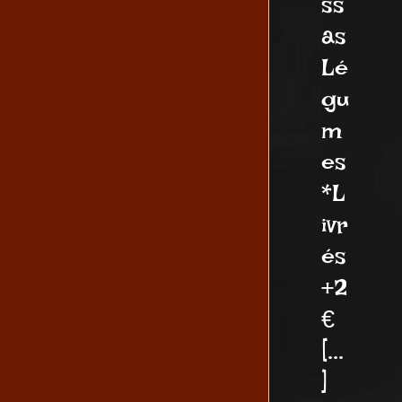
ss
as
Lé
gu
m
es
*L
ivr
és
+2
€
[...
]