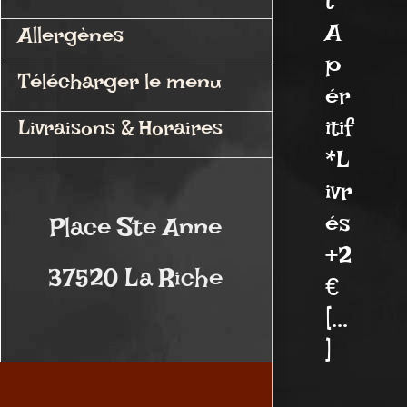
t
A
Allergènes
p
Télécharger le menu
ér
itif
Livraisons & Horaires
*L
ivr
és
Place Ste Anne
+2
37520 La Riche
€
[...
]