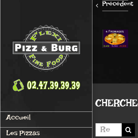
Passer
Précédent
au
contenu
CHERCH
Accueil
Rechercher:
Les Pizzas