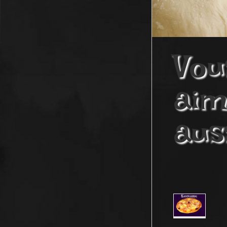
Vou
aim
aus