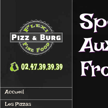
Passer
au
Spé
contenu
Au
Fr
Accueil
Les Pizzas