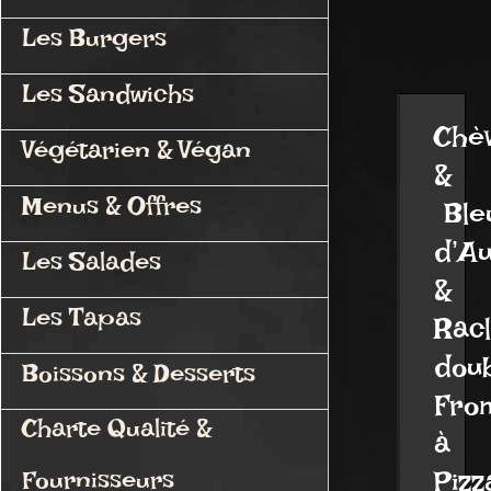
Les Burgers
Les Sandwichs
Chè
Végétarien & Végan
&
Menus & Offres
Ble
d’A
Les Salades
&
Les Tapas
Racl
dou
Boissons & Desserts
Fro
Charte Qualité &
à
Pizz
Fournisseurs