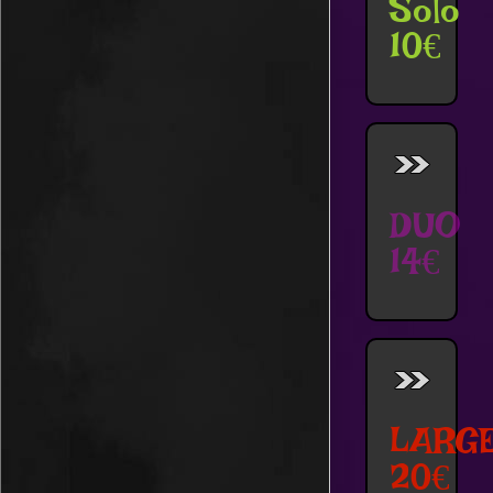
Solo
10€
DUO
14€
LARG
20€