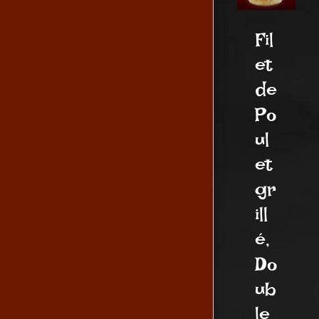
Fil
et
de
Po
ul
et
gr
ill
é,
Do
ub
le