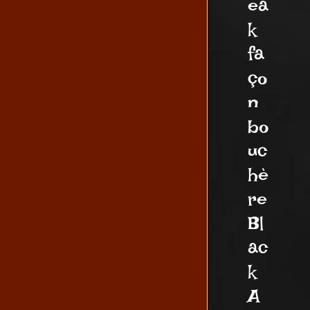
ea
k
fa
ço
n
bo
uc
hè
re
Bl
ac
k
A