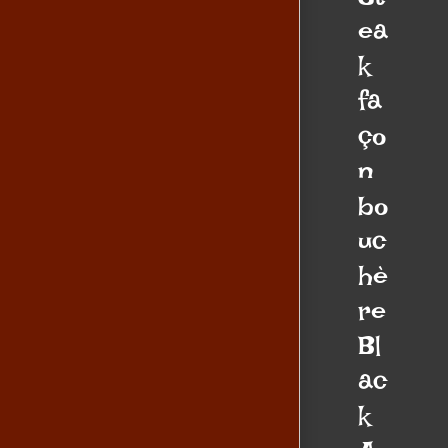
St
ea
k
fa
ço
n
bo
uc
hè
re
Bl
ac
k