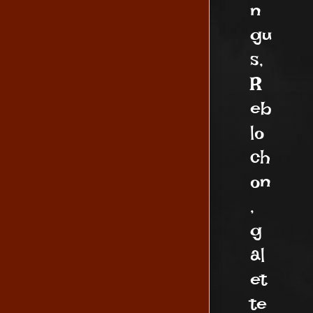
n
gu
s,
R
eb
lo
ch
on
,
g
al
et
te