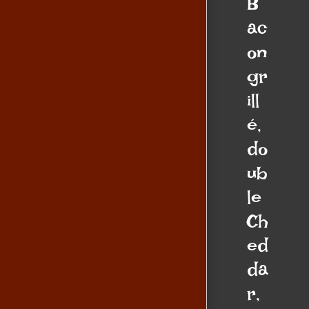
B
ac
on
gr
ill
é,
do
ub
le
Ch
ed
da
r,