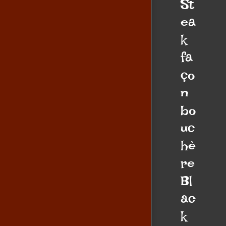
St
ea
k
fa
ço
n
bo
uc
hè
re
Bl
ac
k