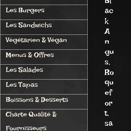
Bl
ac
Les Burgers
k
Les Sandwichs
A
Végétarien & Végan
n
gu
Menus & Offres
s,
Les Salades
Ro
qu
Les Tapas
ef
Boissons & Desserts
or
t,
Charte Qualité &
sa
Fournisseurs