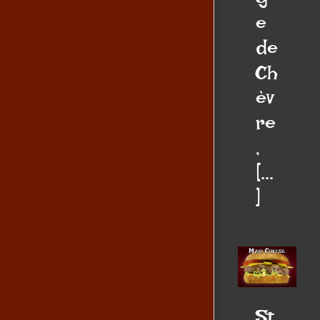
g
e
de
Ch
èv
re
,
[...
]