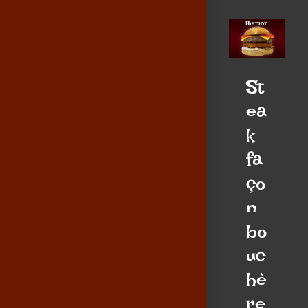
St
ea
k
fa
ço
n
bo
uc
hè