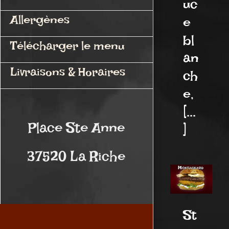
uc
Allergènes
e
bl
Télécharger le menu
an
Livraisons & Horaires
ch
e,
[...
Place Ste Anne
]
37520 La Riche
St