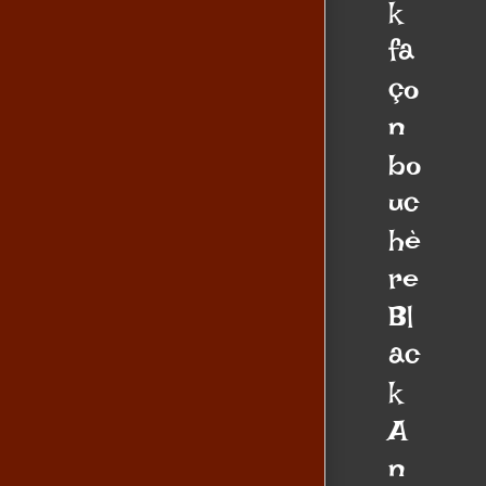
k
fa
ço
n
bo
uc
hè
re
Bl
ac
k
A
n