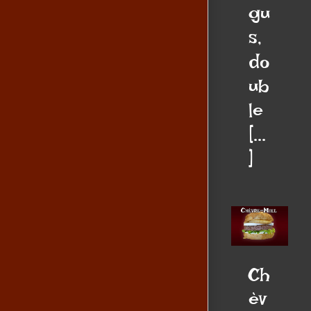
gu
s,
do
ub
le
[...
]
Ch
èv