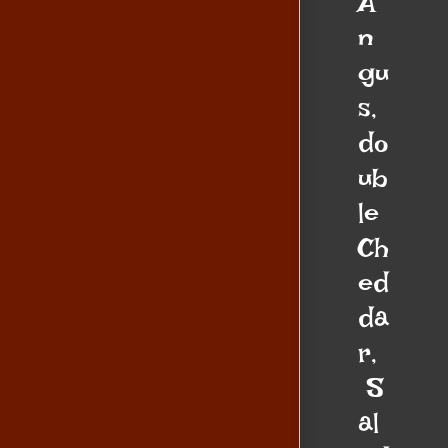
A
n
gu
s,
do
ub
le
Ch
ed
da
r,
S
al