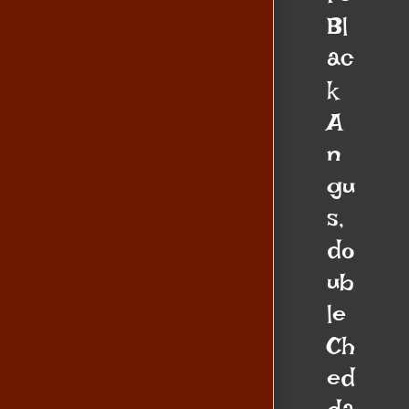
re
Bl
ac
k
A
n
gu
s,
do
ub
le
Ch
ed